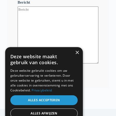
Bericht
×
Deze website maakt
gebruik van cookies.
Deze website gebruikt cookies om uw
Verstuur bericht
gebruikerservaring te verbeteren. Door
onze website te gebruiken, stemt u in met
alle cookies in overeenstemming met ons
Cookiebeleid.
Privacybeleid
ALLES ACCEPTEREN
Schildersbedrijf Rijnmond BV
ALLES AFWIJZEN
Weg en Land 33 F