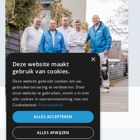
×
Deze website maakt
gebruik van cookies.
Deze website gebruikt cookies om uw
gebruikerservaring te verbeteren. Door
onze website te gebruiken, stemt u in met
alle cookies in overeenstemming met ons
Cookiebeleid.
Privacybeleid
ALLES ACCEPTEREN
Schildersbedrijf Rijnmond BV
ALLES AFWIJZEN
Weg en Land 33 F